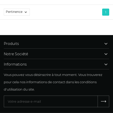
Pertinence

1

Produits

Notre Société

Informations
Vous pouvez vous désinscrire à tout moment. Vous trouverez
pour cela nos informations de contact dans les conditions
d'utilisation du site.